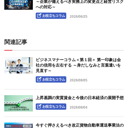
～企業が備えるべき実務上の変更点と経営リスク
への対応～
お役立ちコラム
2026/06/25
関連記事
ビジネスマナーコラム＜第１回＞ 第一印象は会
社の信用を左右する ～身だしなみと言葉遣いを
見直す～
お役立ちコラム
2026/08/05
上昇基調の実質賃金と今後の日本経済の展開予想
お役立ちコラム
2026/08/04
今すぐ押さえるべき改正貨物自動車運送事業法の