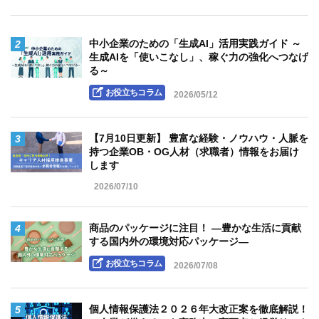
2
中小企業のための「生成AI」活用実践ガイド ～
生成AIを「使いこなし」、稼ぐ力の強化へつなげ
る～
お役立ちコラム
2026/05/12
3
【7月10日更新】 豊富な経験・ノウハウ・人脈を
持つ企業OB・OG人材（求職者）情報をお届け
します
2026/07/10
4
商品のパッケージに注目！ ―豊かな生活に貢献
する国内外の環境対応パッケージ―
お役立ちコラム
2026/07/08
5
個人情報保護法２０２６年大改正案を徹底解説！