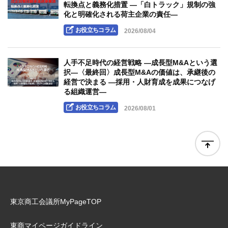
転換点と義務化措置 ―「白トラック」規制の強
化と明確化される荷主企業の責任―
お役立ちコラム
2026/08/04
人手不足時代の経営戦略 ―成長型M&Aという選
択―〈最終回〉成長型M&Aの価値は、承継後の
経営で決まる ―採用・人財育成を成果につなげ
る組織運営―
お役立ちコラム
2026/08/01
東京商工会議所MyPageTOP
東商マイページガイドライン