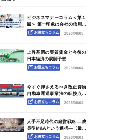
ビジネスマナーコラム＜第１
回＞ 第一印象は会社の信用を
左右する ～身だしなみと言葉
お役立ちコラム
2026/08/05
遣いを見直す～
上昇基調の実質賃金と今後の
日本経済の展開予想
お役立ちコラム
2026/08/04
今すぐ押さえるべき改正貨物
自動車運送事業法の転換点と
義務化措置 ―「白トラック」
お役立ちコラム
2026/08/04
規制の強化と明確化される荷
主企業の責任―
人手不足時代の経営戦略 ―成
長型M&Aという選択―〈最終
回〉成長型M&Aの価値は、承
お役立ちコラム
2026/08/01