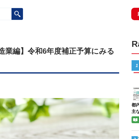
造業編】令和6年度補正予算にみる
1
都
主な