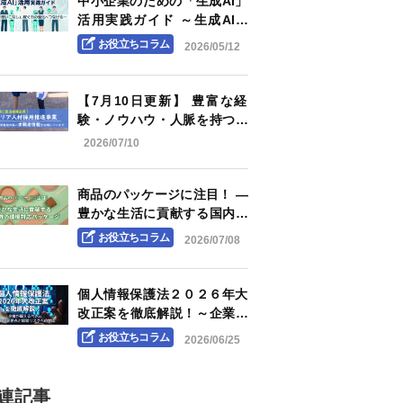
中小企業のための「生成AI」
活用実践ガイド ～生成AIを
「使いこなし」、稼ぐ力の強
お役立ちコラム
2026/05/12
化へつなげる～
【7月10日更新】 豊富な経
験・ノウハウ・人脈を持つ企
業OB・OG人材（求職者）情
2026/07/10
報をお届けします
商品のパッケージに注目！ ―
豊かな生活に貢献する国内外
の環境対応パッケージ―
お役立ちコラム
2026/07/08
個人情報保護法２０２６年大
改正案を徹底解説！～企業が
備えるべき実務上の変更点と
お役立ちコラム
2026/06/25
経営リスクへの対応～
関連記事