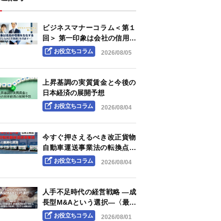
ビジネスマナーコラム＜第１
回＞ 第一印象は会社の信用を
左右する ～身だしなみと言葉
お役立ちコラム
2026/08/05
遣いを見直す～
上昇基調の実質賃金と今後の
日本経済の展開予想
お役立ちコラム
2026/08/04
今すぐ押さえるべき改正貨物
自動車運送事業法の転換点と
義務化措置 ―「白トラック」
お役立ちコラム
2026/08/04
規制の強化と明確化される荷
主企業の責任―
人手不足時代の経営戦略 ―成
長型M&Aという選択―〈最終
回〉成長型M&Aの価値は、承
お役立ちコラム
2026/08/01