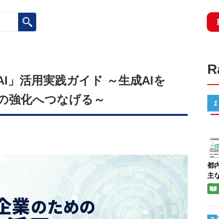
I」活用実践ガイド ～生成AIを
の強化へつなげる～
1
都
主な