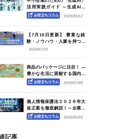
中小企業のための「生成AI」
活用実践ガイド ～生成AIを
「使いこなし」、稼ぐ力の強
お役立ちコラム
2026/05/12
化へつなげる～
【7月10日更新】 豊富な経
験・ノウハウ・人脈を持つ企
業OB・OG人材（求職者）情
2026/07/10
報をお届けします
商品のパッケージに注目！ ―
豊かな生活に貢献する国内外
の環境対応パッケージ―
お役立ちコラム
2026/07/08
個人情報保護法２０２６年大
改正案を徹底解説！～企業が
備えるべき実務上の変更点と
お役立ちコラム
2026/06/25
経営リスクへの対応～
関連記事