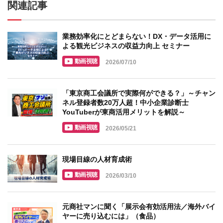
関連記事
業務効率化にとどまらない！DX・データ活用に
よる観光ビジネスの収益力向上 セミナー
動画視聴
2026/07/10
「東京商工会議所で実際何ができる？」～チャン
ネル登録者数20万人超！中小企業診断士
YouTuberが東商活用メリットを解説～
動画視聴
2026/05/21
現場目線の人材育成術
動画視聴
2026/03/10
元商社マンに聞く「展示会有効活用法／海外バイ
ヤーに売り込むには」（食品）