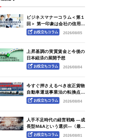
ビジネスマナーコラム＜第１
回＞ 第一印象は会社の信用を
左右する ～身だしなみと言葉
お役立ちコラム
2026/08/05
遣いを見直す～
上昇基調の実質賃金と今後の
日本経済の展開予想
お役立ちコラム
2026/08/04
今すぐ押さえるべき改正貨物
自動車運送事業法の転換点と
義務化措置 ―「白トラック」
お役立ちコラム
2026/08/04
規制の強化と明確化される荷
主企業の責任―
人手不足時代の経営戦略 ―成
長型M&Aという選択―〈最終
回〉成長型M&Aの価値は、承
お役立ちコラム
2026/08/01