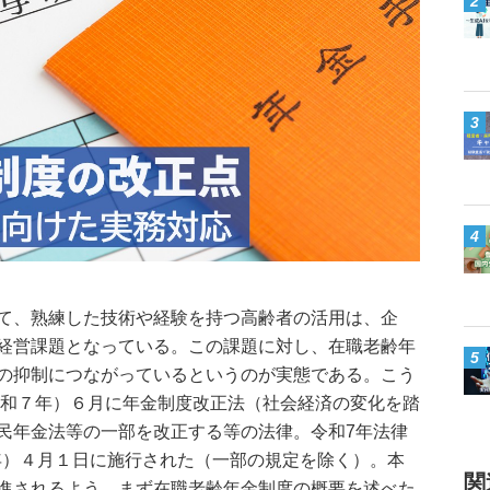
2
3
4
て、熟練した技術や経験を持つ高齢者の活用は、企
経営課題となっている。この課題に対し、在職老齢年
5
の抑制につながっているというのが実態である。こう
（令和７年）６月に年金制度改正法（社会経済の変化を踏
民年金法等の一部を改正する等の法律。令和7年法律
８年）４月１日に施行された（一部の規定を除く）。本
進されるよう、まず在職老齢年金制度の概要を述べた