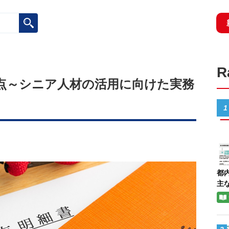
点～シニア人材の活用に向けた実務
1
都
主な