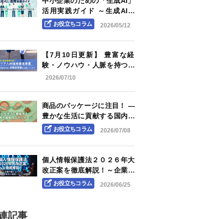
中小企業のための「生成AI」
活用実践ガイド ～生成AIを
「使いこなし」、稼ぐ力の強
お役立ちコラム
2026/05/12
化へつなげる～
【7月10日更新】 豊富な経
験・ノウハウ・人脈を持つ企
業OB・OG人材（求職者）情
2026/07/10
報をお届けします
商品のパッケージに注目！ ―
豊かな生活に貢献する国内外
の環境対応パッケージ―
お役立ちコラム
2026/07/08
個人情報保護法２０２６年大
改正案を徹底解説！～企業が
備えるべき実務上の変更点と
お役立ちコラム
2026/06/25
経営リスクへの対応～
関連記事