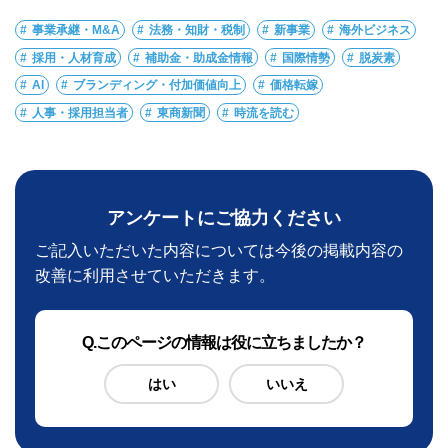
事業承継・M&A
法務・知財・税制
新事業
海外ビジネス
採用・人材育成
補助金・助成金情報
国際情勢
脱炭素
AI
ブランディング・付加価値向上
価格転嫁
人事・採用担当者
東商新聞
時流を読む
アンケートにご協力ください
ご記入いただいた内容については今後の掲載内容の
改善に利用させていただきます。
Q
.このページの情報は役に立ちましたか？
はい
いいえ