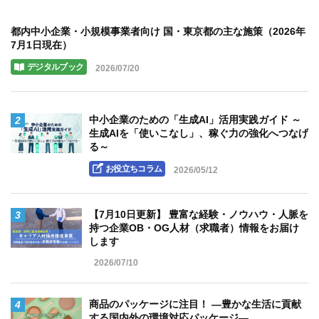
都内中小企業・小規模事業者向け 国・東京都の主な施策（2026年
7月1日現在）
デジタルブック
2026/07/20
2
中小企業のための「生成AI」活用実践ガイド ～
生成AIを「使いこなし」、稼ぐ力の強化へつなげ
る～
お役立ちコラム
2026/05/12
3
【7月10日更新】 豊富な経験・ノウハウ・人脈を
持つ企業OB・OG人材（求職者）情報をお届け
します
2026/07/10
4
商品のパッケージに注目！ ―豊かな生活に貢献
する国内外の環境対応パッケージ―