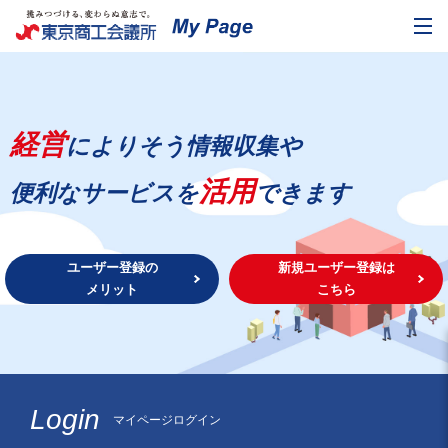
経営
によりそう情報収集や
活用
便利なサービスを
できます
ユーザー登録の
新規ユーザー登録は
メリット
こちら
Login
マイページログイン