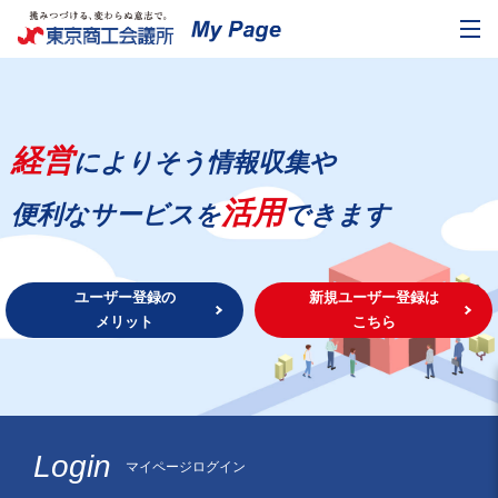
経営
によりそう情報収集や
活用
便利なサービスを
できます
ユーザー登録の
新規ユーザー登録は
メリット
こちら
Login
マイページログイン