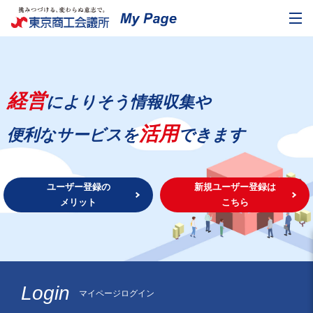
経営
によりそう情報収集や
活用
便利なサービスを
できます
ユーザー登録の
新規ユーザー登録は
メリット
こちら
Login
マイページログイン