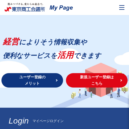
経営
によりそう情報収集や
活用
便利なサービスを
できます
ユーザー登録の
新規ユーザー登録は
メリット
こちら
Login
マイページログイン