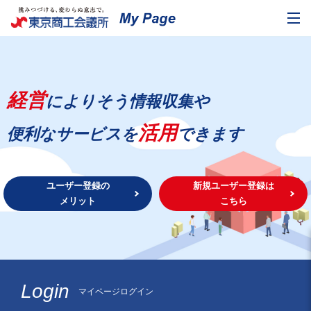
経営
によりそう情報収集や
活用
便利なサービスを
できます
ユーザー登録の
新規ユーザー登録は
メリット
こちら
Login
マイページログイン