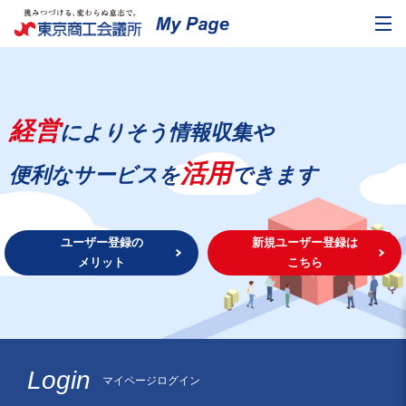
経営
によりそう情報収集や
活用
便利なサービスを
できます
ユーザー登録の
新規ユーザー登録は
メリット
こちら
Login
マイページログイン